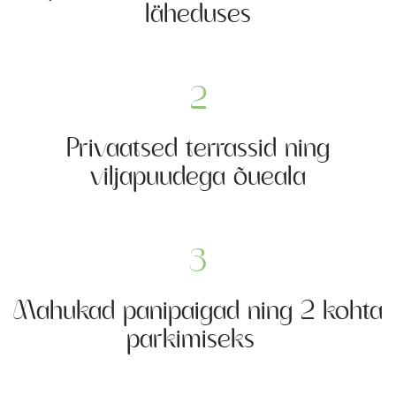
läheduses
2
Privaatsed terrassid ning
viljapuudega õueala
3
Mahukad panipaigad ning 2 kohta
parkimiseks