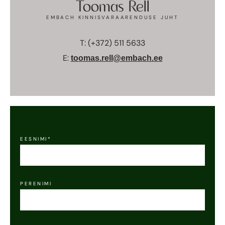
Toomas Rell
EMBACH KINNISVARAARENDUSE JUHT
T: (+372) 511 5633
E:
toomas.rell@embach.ee
EESNIMI*
PERENIMI