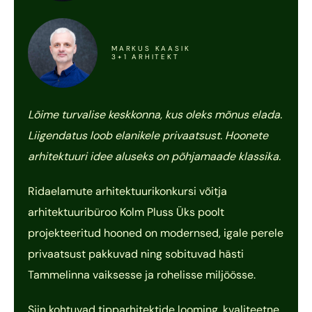
MARKUS KAASIK
3+1 ARHITEKT
Lõime turvalise keskkonna, kus oleks mõnus elada.
Liigendatus loob elanikele privaatsust. Hoonete
arhitektuuri idee aluseks on põhjamaade klassika.
Ridaelamute arhitektuurikonkursi võitja
arhitektuuribüroo Kolm Pluss Üks poolt
projekteeritud hooned on modernsed, igale perele
privaatsust pakkuvad ning sobituvad hästi
Tammelinna vaiksesse ja rohelisse miljöösse.
Siin kohtuvad tipparhitektide looming, kvaliteetne