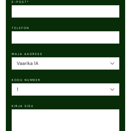
E-POST*
TELEFON
MAJA AADRESS
Vaarika 1A
KODU NUMBER
1
KIRJA SISU