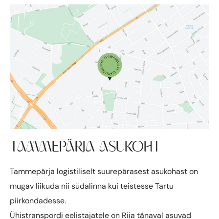
TAMMEPÄRJA ASUKOHT
Tammepärja logistiliselt suurepärasest asukohast on
mugav liikuda nii südalinna kui teistesse Tartu
piirkondadesse.
Ühistranspordi eelistajatele on Riia tänaval asuvad