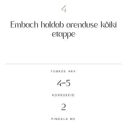
4
Embach haldab arenduse kõiki
etappe
TUBADE ARV
4-5
KORRUSEID
2
PINDALA M2