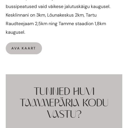
bussipeatused vaid väikese jalutuskäigu kaugusel.
Kesklinnani on 3km, Lõunakeskus 2km, Tartu
Raudteejaam 2,5km ning Tamme staadion 1,8km
kaugusel.
AVA KAART
TUNNED HUVI
TAMMEPÄRJA KODU
VASTU?